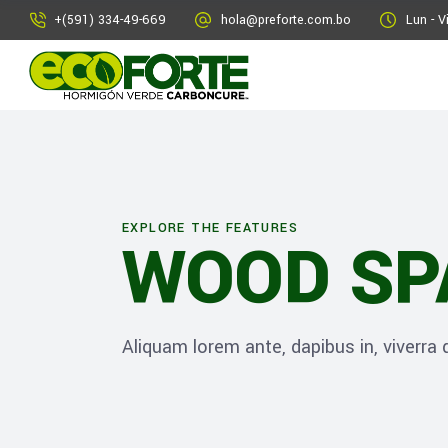
+(591) 334-49-669
hola@preforte.com.bo
Lun - V
EXPLORE THE FEATURES
WOOD SP
Aliquam lorem ante, dapibus in, viverra qu