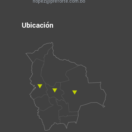
rlopez@preforte.com.bo
Ubicación